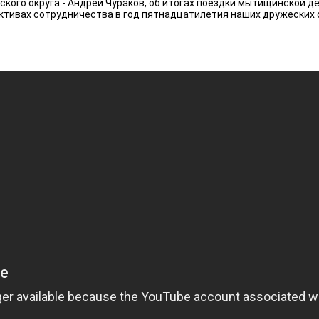
ского округа - Андрей Чураков, об итогах поездки мытищинской 
тивах сотрудничества в год пятнадцатилетия наших дружеских с