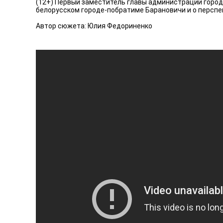
(12+) Первый заместитель главы администрации город
белорусском городе-побратиме Барановичи и о перспек
Автор сюжета: Юлия Федориненко