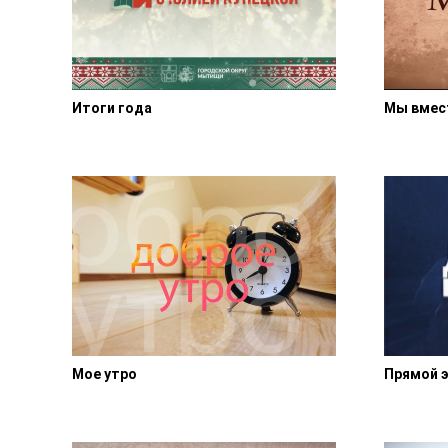
Итоги года
Мы вмес
Мое утро
Прямой э