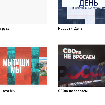
 труда
Новости. День
– это МЫ!
СВОих не бросаем!