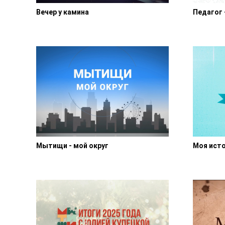
Вечер у камина
Педагог 
Мытищи - мой округ
Моя ист