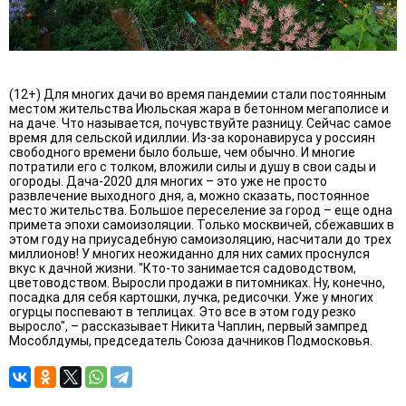
(12+) Для многих дачи во время пандемии стали постоянным
местом жительства Июльская жара в бетонном мегаполисе и
на даче. Что называется, почувствуйте разницу. Сейчас самое
время для сельской идиллии. Из-за коронавируса у россиян
свободного времени было больше, чем обычно. И многие
потратили его с толком, вложили силы и душу в свои сады и
огороды. Дача-2020 для многих – это уже не просто
развлечение выходного дня, а, можно сказать, постоянное
место жительства. Большое переселение за город – еще одна
примета эпохи самоизоляции. Только москвичей, сбежавших в
этом году на приусадебную самоизоляцию, насчитали до трех
миллионов! У многих неожиданно для них самих проснулся
вкус к дачной жизни. "Кто-то занимается садоводством,
цветоводством. Выросли продажи в питомниках. Ну, конечно,
посадка для себя картошки, лучка, редисочки. Уже у многих
огурцы поспевают в теплицах. Это все в этом году резко
выросло", – рассказывает Никита Чаплин, первый зампред
Мособлдумы, председатель Союза дачников Подмосковья.