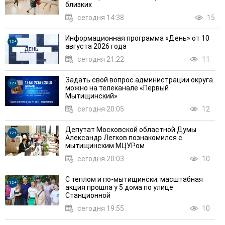
близких
сегодня 14:38
15
Информационная программа «День» от 10
12+
августа 2026 года
сегодня 21:22
11
Задать свой вопрос администрации округа
12+
можно на телеканале «Первый
Мытищинский»
сегодня 20:05
12
Депутат Московской областной Думы
12+
Александр Легков познакомился с
мытищинским МЦУРом
сегодня 20:03
10
С теплом и по-мытищински: масштабная
12+
акция прошла у 5 дома по улице
Станционной
сегодня 19:55
10