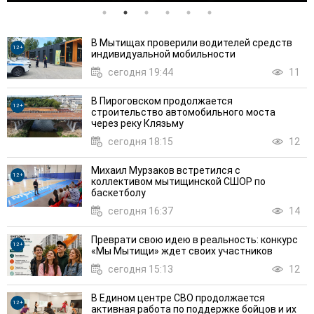
В Мытищах проверили водителей средств
12+
индивидуальной мобильности
сегодня 19:44
11
В Пироговском продолжается
12+
строительство автомобильного моста
через реку Клязьму
сегодня 18:15
12
Михаил Мурзаков встретился с
12+
коллективом мытищинской СШОР по
баскетболу
сегодня 16:37
14
Преврати свою идею в реальность: конкурс
12+
«Мы Мытищи» ждет своих участников
сегодня 15:13
12
В Едином центре СВО продолжается
12+
активная работа по поддержке бойцов и их