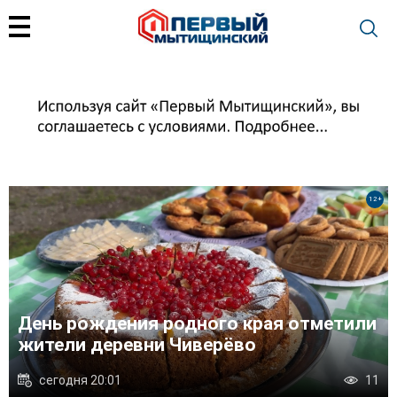
+
12+
к
День рождения родного края отметили
жители деревни Чиверёво
сегодня 20:01
11