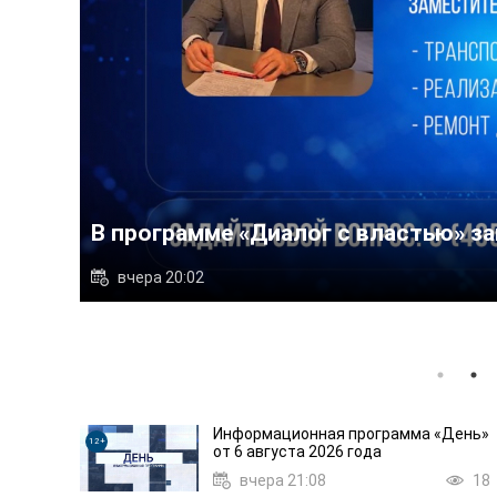
Депутат Мособлдумы от «Ед
ан Яськив
сотрудниками компании «Т
20
вчера 19:58
Информационная программа «День»
12+
от 6 августа 2026 года
вчера 21:08
18