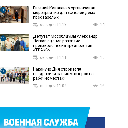
Евгений Коваленко организовал
12+
мероприятие для жителей дома
престарелых
сегодня 11:13
14
Депутат Мособлдумы Александр
12+
Легков оценил развитие
производства на предприятии
«ТРАКС»
я с
сегодня 11:11
15
ЗОЖ, доступный каждому: любителей 
Накануне Дня строителя
18
вчера 19:56
12+
поздравили наших мастеров на
рабочих местах!
сегодня 11:09
16