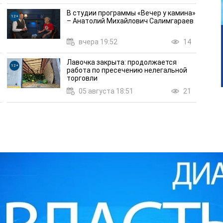
В студии программы «Вечер у камина»
12+
– Анатолий Михайлович Салимгараев
вчера 19:52
14
Лавочка закрыта: продолжается
12+
работа по пресечению нелегальной
торговли
05 августа 18:51
21