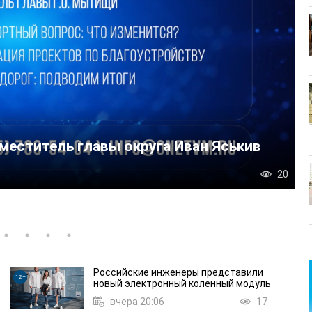
иной России» Александр Легков пообщалс
РАКС»
Российские инженеры представили
12+
новый электронный коленный модуль
вчера 20:06
17