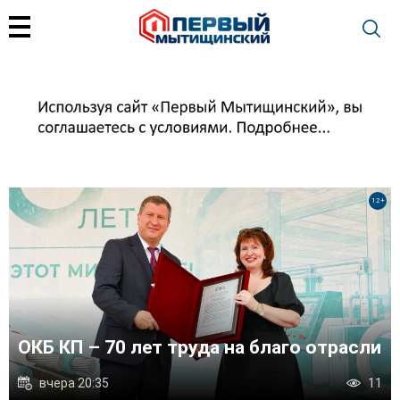
+
12+
 с
ОКБ КП – 70 лет труда на благо отрасли
вчера 20:35
11