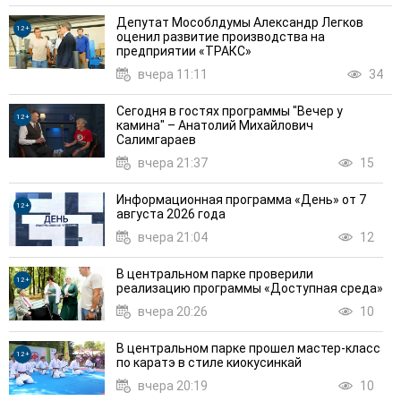
Депутат Мособлдумы Александр Легков
12+
оценил развитие производства на
предприятии «ТРАКС»
вчера 11:11
34
Сегодня в гостях программы "Вечер у
12+
камина" – Анатолий Михайлович
Салимгараев
вчера 21:37
15
Информационная программа «День» от 7
12+
августа 2026 года
вчера 21:04
12
В центральном парке проверили
12+
реализацию программы «Доступная среда»
вчера 20:26
10
В центральном парке прошел мастер-класс
12+
по каратэ в стиле киокусинкай
вчера 20:19
10