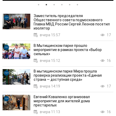
Заместитель председателя
12+
Общественного совета подмосковного
Главка МВД России Сергей Леонов посетил
изолятор
вчера 15:57
17
В Мытищинском парке прошло
12+
мероприятие в рамках проекта «Выбор
сильных»
вчера 15:12
16
В мытищинском парке Мира прошла
12+
проверка реализации проекта «Единая
страна — доступная среда»
вчера 14:19
17
Евгений Коваленко организовал
12+
мероприятие для жителей дома
престарелых
вчера 11:13
16