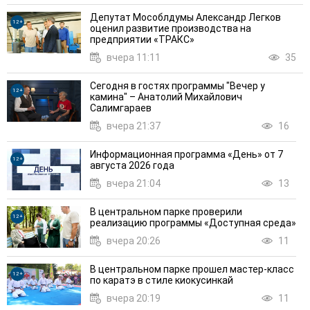
Депутат Мособлдумы Александр Легков
12+
оценил развитие производства на
предприятии «ТРАКС»
вчера 11:11
35
Сегодня в гостях программы "Вечер у
12+
камина" – Анатолий Михайлович
Салимгараев
вчера 21:37
16
Информационная программа «День» от 7
12+
августа 2026 года
вчера 21:04
13
В центральном парке проверили
12+
реализацию программы «Доступная среда»
вчера 20:26
11
В центральном парке прошел мастер-класс
12+
по каратэ в стиле киокусинкай
вчера 20:19
11