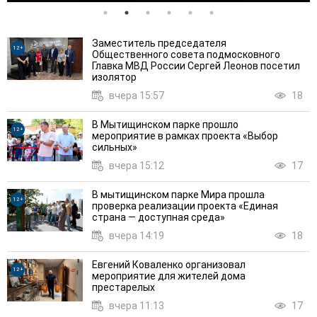
Заместитель председателя
12+
Общественного совета подмосковного
Главка МВД России Сергей Леонов посетил
изолятор
вчера 15:57
18
В Мытищинском парке прошло
12+
мероприятие в рамках проекта «Выбор
сильных»
вчера 15:12
17
В мытищинском парке Мира прошла
12+
проверка реализации проекта «Единая
страна — доступная среда»
вчера 14:19
18
Евгений Коваленко организовал
12+
мероприятие для жителей дома
престарелых
вчера 11:13
17