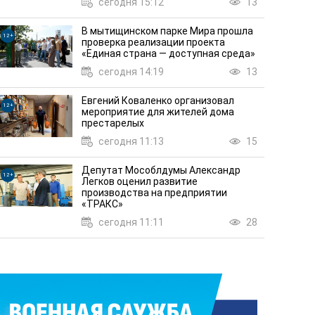
сегодня 15:12
13
В мытищинском парке Мира прошла
12+
проверка реализации проекта
«Единая страна — доступная среда»
сегодня 14:19
13
Евгений Коваленко организовал
12+
мероприятие для жителей дома
престарелых
бщался с
сегодня 11:13
15
ЗОЖ, доступный каждому: любит
Депутат Мособлдумы Александр
20
вчера 19:56
12+
Легков оценил развитие
производства на предприятии
«ТРАКС»
сегодня 11:11
28