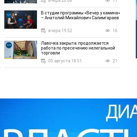
вчера 20:06
17
В студии программы «Вечер у камина»
12+
– Анатолий Михайлович Салимгараев
вчера 19:52
16
Лавочка закрыта: продолжается
12+
работа по пресечению нелегальной
торговли
05 августа 18:51
21