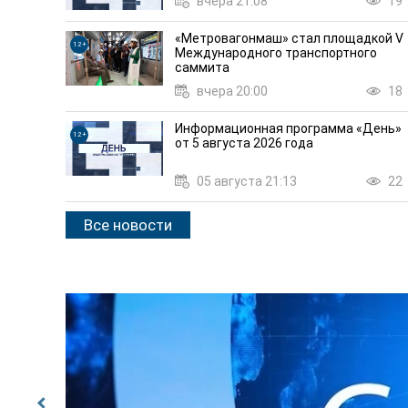
вчера 21:08
19
«Метровагонмаш» стал площадкой V
12+
Международного транспортного
саммита
вчера 20:00
18
Информационная программа «День»
12+
от 5 августа 2026 года
05 августа 21:13
22
Все новости