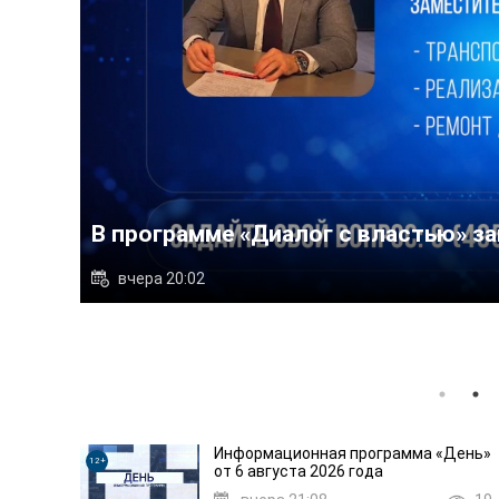
Депутат Мособлдумы о
уга Иван Яськив
сотрудниками компан
21
вчера 19:58
Информационная программа «День»
12+
от 6 августа 2026 года