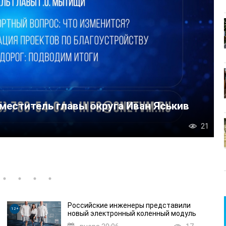
т «Единой России» Александр Легков поо
ии «ТРАКС»
Российские инженеры представили
12+
новый электронный коленный модуль