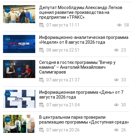
Депутат Мособлдумы Александр Легков
12+
оценил развитие производства на
предприятии «ТРАКС»
07 августа 11:11
58
Информационно-аналитическая программа
12+
«Неделя» от 8 августа 2026 года
08 августа 22:51
23
Сегодня в гостях программы "Вечер у
12+
камина" – Анатолий Михайлович
Салимгараев
07 августа 21:37
33
Информационная программа «День» от 7
12+
августа 2026 года
07 августа 21:04
30
В центральном парке проверили
12+
реализацию программы «Доступная среда»
07 августа 20:26
26