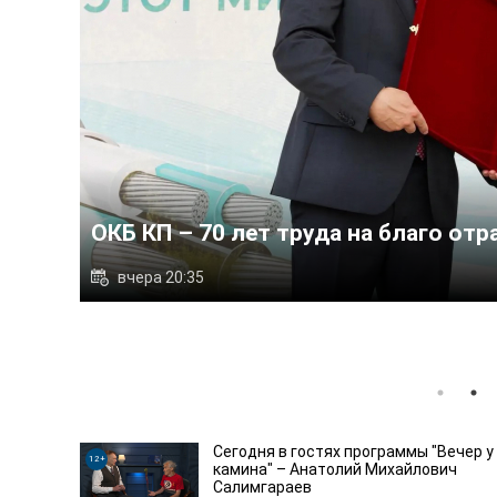
В программе «Диало
18
вчера 20:32
Сегодня в гостях программы "Вечер у
12+
камина" – Анатолий Михайлович
Салимгараев