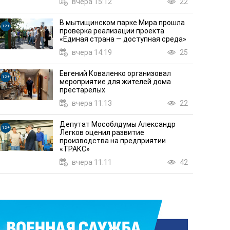
вчера 15:12
22
В мытищинском парке Мира прошла
12+
проверка реализации проекта
«Единая страна — доступная среда»
вчера 14:19
25
Евгений Коваленко организовал
12+
мероприятие для жителей дома
престарелых
Развитие науки в округе: д
вчера 11:13
22
н Яськив
ВНИИР
Депутат Мособлдумы Александр
21
вчера 20:29
12+
Легков оценил развитие
производства на предприятии
«ТРАКС»
вчера 11:11
42