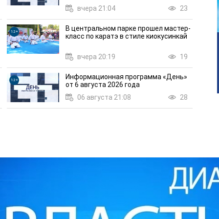
вчера 21:04
23
В центральном парке прошел мастер-
12+
класс по каратэ в стиле киокусинкай
вчера 20:19
19
Информационная программа «День»
12+
от 6 августа 2026 года
06 августа 21:08
28