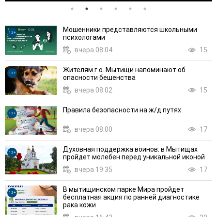
Мошенники представляются школьными
12+
психологами
вчера 08:04
15
Жителям г.о. Мытищи напоминают об
12+
опасности бешенства
вчера 08:02
15
Правила безопасности на ж/д путях
12+
вчера 08:00
17
Духовная поддержка воинов: в Мытищах
12+
пройдет молебен перед уникальной иконой
вчера 19:35
17
В мытищинском парке Мира пройдет
12+
бесплатная акция по ранней диагностике
рака кожи