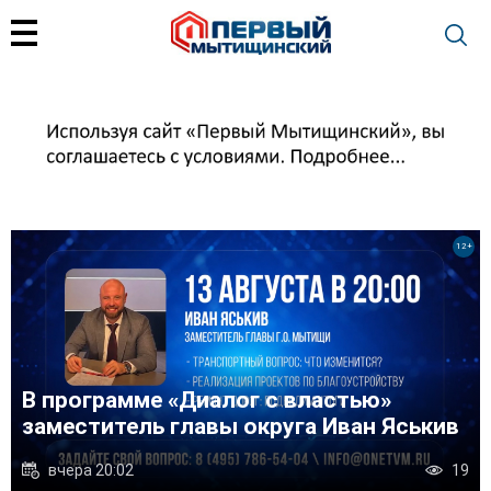
+
12+
т
В программе «Диалог с властью»
заместитель главы округа Иван Яськив
вчера 20:02
19