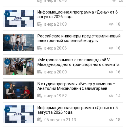
вчера 16:43
20
Информационная программа «День» от 6
12+
августа 2026 года
вчера 21:08
18
Российские инженеры представили новый
12+
электронный коленный модуль
вчера 20:06
16
«Метровагонмаш» стал площадкой V
12+
Международного транспортного саммита
вчера 20:00
16
В студии программы «Вечер у камина» –
12+
Анатолий Михайлович Салимгараев
вчера 19:52
14
Информационная программа «День» от 5
12+
августа 2026 года
05 августа 21:13
18