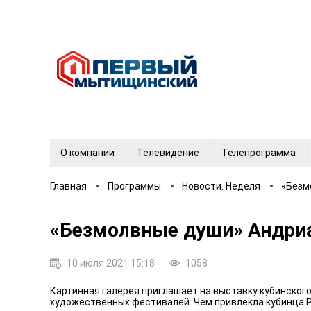
О компании
Телевидение
Телепрограмма
Главная
Программы
Новости. Неделя
«Безм
«Безмолвные души» Андри
10 июля 2021 15:18
1058
Картинная галерея приглашает на выставку кубинског
художественных фестивалей. Чем привлекла кубинца Ро