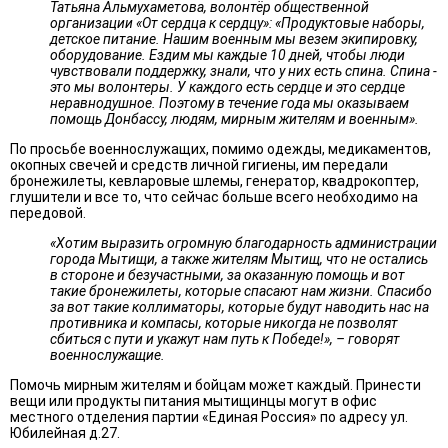
Татьяна Альмухаметова, волонтёр общественной
организации «От сердца к сердцу»: «Продуктовые наборы,
детское питание. Нашим военным мы везем экипировку,
оборудование. Ездим мы каждые 10 дней, чтобы люди
чувствовали поддержку, знали, что у них есть спина. Спина -
это мы волонтеры. У каждого есть сердце и это сердце
неравнодушное. Поэтому в течение года мы оказываем
помощь Донбассу, людям, мирным жителям и военным».
По просьбе военнослужащих, помимо одежды, медикаментов,
окопных свечей и средств личной гигиены, им передали
бронежилеты, кевларовые шлемы, генератор, квадрокоптер,
глушители и все то, что сейчас больше всего необходимо на
передовой.
«Хотим выразить огромную благодарность администрации
города Мытищи, а также жителям Мытищ, что не остались
в стороне и безучастными, за оказанную помощь и вот
такие бронежилеты, которые спасают нам жизни. Спасибо
за вот такие коллиматоры, которые будут наводить нас на
противника и компасы, которые никогда не позволят
сбиться с пути и укажут нам путь к Победе!», – говорят
военнослужащие.
Помочь мирным жителям и бойцам может каждый. Принести
вещи или продукты питания мытищинцы могут в офис
местного отделения партии «Единая Россия» по адресу ул.
Юбилейная д.27.