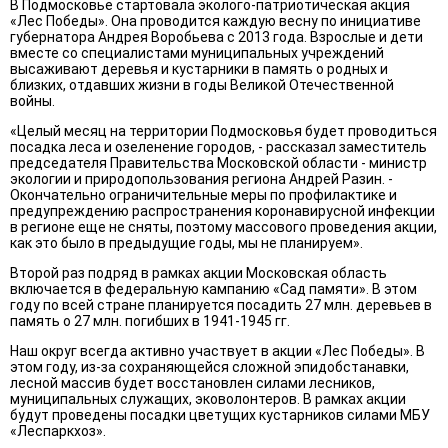
В Подмосковье стартовала эколого-патриотическая акция
«Лес Победы». Она проводится каждую весну по инициативе
губернатора Андрея Воробьева с 2013 года. Взрослые и дети
вместе со специалистами муниципальных учреждений
высаживают деревья и кустарники в память о родных и
близких, отдавших жизни в годы Великой Отечественной
войны.
«Целый месяц на территории Подмосковья будет проводиться
посадка леса и озеленение городов, - рассказал заместитель
председателя Правительства Московской области - министр
экологии и природопользования региона Андрей Разин. -
Окончательно ограничительные меры по профилактике и
предупреждению распространения коронавирусной инфекции
в регионе еще не сняты, поэтому массового проведения акции,
как это было в предыдущие годы, мы не планируем».
Второй раз подряд в рамках акции Московская область
включается в федеральную кампанию «Сад памяти». В этом
году по всей стране планируется посадить 27 млн. деревьев в
память о 27 млн. погибших в 1941-1945 гг.
Наш округ всегда активно участвует в акции «Лес Победы». В
этом году, из-за сохраняющейся сложной эпидобстанавки,
лесной массив будет восстановлен силами лесников,
муниципальных служащих, эковолонтеров. В рамках акции
будут проведены посадки цветущих кустарников силами МБУ
«Леспаркхоз».