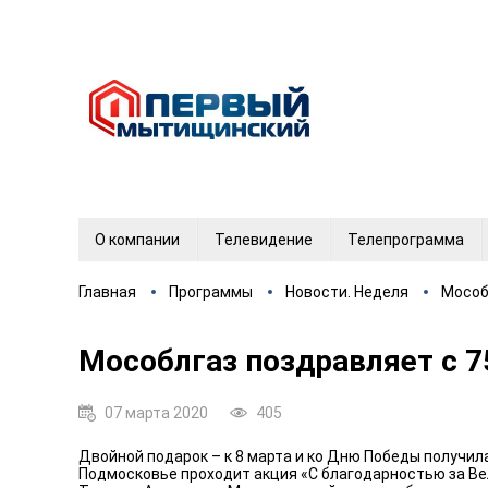
О компании
Телевидение
Телепрограмма
Главная
Программы
Новости. Неделя
Мособ
Мособлгаз поздравляет с 
07 марта 2020
405
Двойной подарок – к 8 марта и ко Дню Победы получи
Подмосковье проходит акция «С благодарностью за Ве