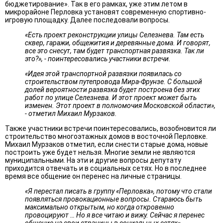
бюджетирование». Так в его рамках, уже этим летом в
микрорайоне Перловка установят современную спортивно-
игровую площадку. Далее последовали вопросы.
«Есть проект реконструкции улицы Селезнева. Там есть
сквер, гаражи, общежития и деревянные дома. И говорят,
все это снесут, там будет транспортная развязка. Так ли
это?», - поинтересовались участники встречи.
«Идея этой транспортной развязки появилась со
строительством путепровода Мира-Фрунзе. С большой
долей вероятности развязка будет построена без этих
работ по улице Селезнева. И этот проект может быть
изменен. Этот проект в полномочия Московской области»,
- отметил Михаил Мурзаков.
Также участники встречи поинтересовались, возобновится ли
строительство многоэтажных домов в восточной Перловке.
Михаил Мурзаков отметил, если снести старые дома, новые
построить уже будет нельзя. Многие земли не являются
муниципальными. На эти и другие вопросы депутату
приходится отвечать и в социальных сетях. Но в последнее
время все общение он перенес на личные страницы.
«Я перестал писать в группу «Перловка», потому что стали
появляться провокационные вопросы. Стараюсь быть
максимально открытым, но когда откровенно
провоцируют … Но я все читаю и вижу. Сейчас я перенес
общение на свои страницы в социальных сетях», -