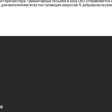
я горячая пора. Гуманитарные посылки в зону СВО отправляются
рук для выполнения всех поступающих запросов. К добровольчес