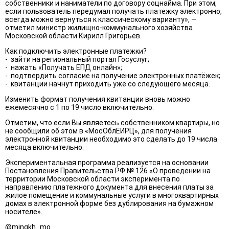
собственники и наниматели по договору соцнайма. При этом,
если пользователь передумал получать платежку электронно,
всегда можно вернуться к классическому варианту», —
отметил министр жилищно-коммунального хозяйства
Московской области Кирилл Григорьев.
Как подключить электронные платежки?
- зайти на региональный портал Госуслуг;
- нажать «Получать ЕПД онлайн»;
- подтвердить согласие на получение электронных платёжек;
- квитанции начнут приходить уже со следующего месяца.
Изменить формат получения квитанции вновь можно
ежемесячно с 1 по 19 число включительно.
Отметим, что если Вы являетесь собственником квартиры, но
не сообщили об этом в «МосОблЕИРЦ», для получения
электронной квитанции необходимо это сделать до 19 числа
месяца включительно.
Экспериментальная программа реализуется на основании
Постановления Правительства РФ № 126 «О проведении на
территории Московской области эксперимента по
направлению платежного документа для внесения платы за
жилое помещение и коммунальные услуги в многоквартирных
домах в электронной форме без дублирования на бумажном
носителе».
@mingkh_mo