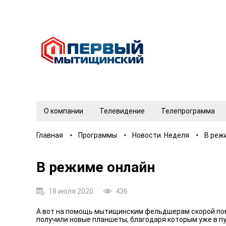
О компании
Телевидение
Телепрограмма
Главная
Программы
Новости. Неделя
В реж
В режиме онлайн
18 июля 2020
436
А вот на помощь мытищинским фельдшерам скорой пом
получили новые планшеты, благодаря которым уже в пу