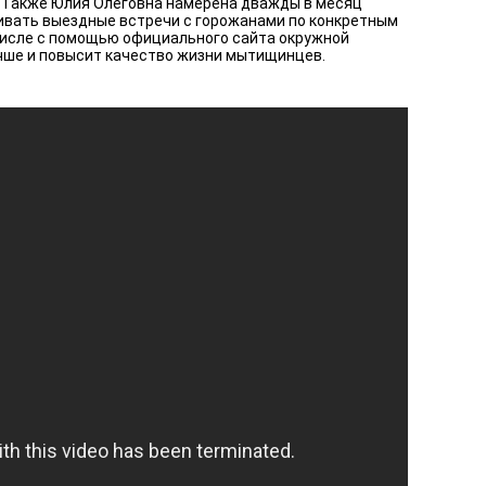
». Также Юлия Олеговна намерена дважды в месяц
аивать выездные встречи с горожанами по конкретным
числе с помощью официального сайта окружной
учше и повысит качество жизни мытищинцев.