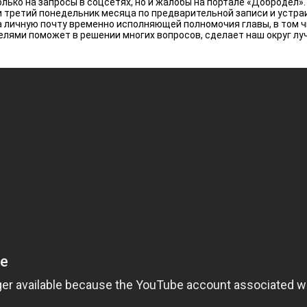
только на запросы в соцсетях, но и жалобы на портале «Добродел
и третий понедельник месяца по предварительной записи и устр
 личную почту временно исполняющей полномочия главы, в том 
телями поможет в решении многих вопросов, сделает наш округ л