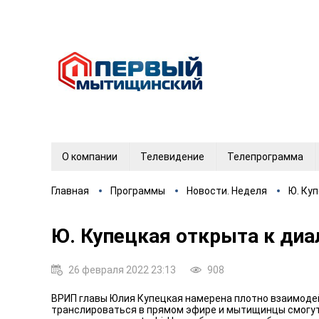
О компании
Телевидение
Телепрограмма
Главная
Программы
Новости. Неделя
Ю. Ку
Ю. Купецкая открыта к диа
26 февраля 2022 23:13
908
ВРИП главы Юлия Купецкая намерена плотно взаимоде
транслироваться в прямом эфире и мытищинцы смогут 