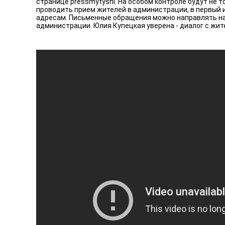
странице pressmytyshi. На особом контроле будут не 
проводить прием жителей в администрации, в первый 
адресам. Письменные обращения можно направлять на
администрации. Юлия Купецкая уверена - диалог с жи