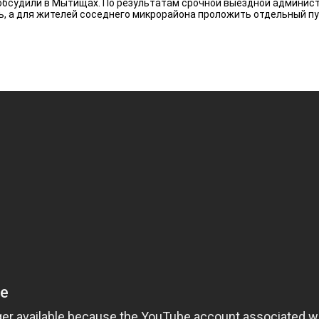
бсудили в Мытищах. По результатам срочной выездной админист
 а для жителей соседнего микрорайона проложить отдельный пу