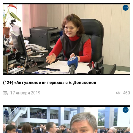
12+
(12+) «Актуальное интервью» с Е. Донсковой
17 января 2019
460
12+