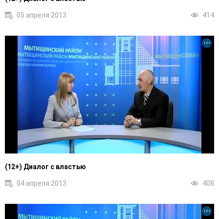
05 апреля 2013
414
12+
(12+) Диалог с властью
04 апреля 2013
408
12+