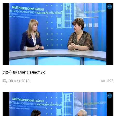
12+
(12+) Диалог с властью
08 мая 2013
395
12+